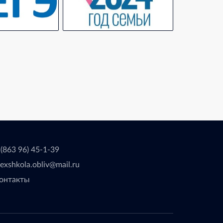
 (863 96) 45-1-39
lexshkola.obliv@mail.ru
онтакты