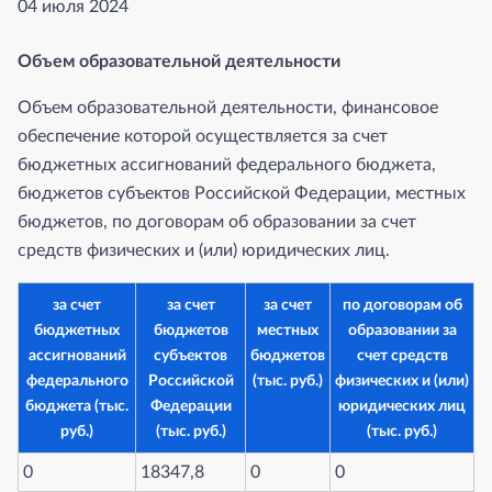
04 июля 2024
Объем образовательной деятельности
Объем образовательной деятельности, финансовое
обеспечение которой осуществляется за счет
бюджетных ассигнований федерального бюджета,
бюджетов субъектов Российской Федерации, местных
бюджетов, по договорам об образовании за счет
средств физических и (или) юридических лиц.
за счет
за счет
за счет
по договорам об
бюджетных
бюджетов
местных
образовании за
ассигнований
субъектов
бюджетов
счет средств
федерального
Российской
(тыс. руб.)
физических и (или)
бюджета (тыс.
Федерации
юридических лиц
руб.)
(тыс. руб.)
(тыс. руб.)
0
⁠18347,8
0
0